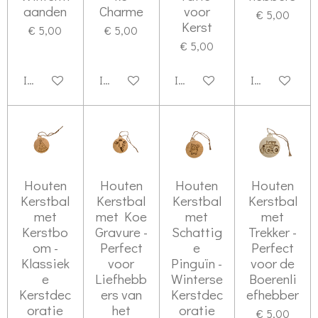
aanden
Charme
voor
€ 5,00
Kerst
€ 5,00
€ 5,00
€ 5,00
In winkelwagen
In winkelwagen
In winkelwagen
In winkelwag
Houten
Houten
Houten
Houten
Kerstbal
Kerstbal
Kerstbal
Kerstbal
met
met Koe
met
met
Kerstbo
Gravure -
Schattig
Trekker -
om -
Perfect
e
Perfect
Klassiek
voor
Pinguïn -
voor de
e
Liefhebb
Winterse
Boerenli
Kerstdec
ers van
Kerstdec
efhebber
oratie
het
oratie
€ 5,00