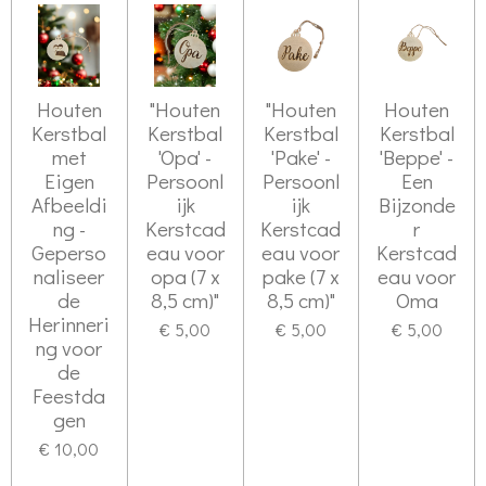
Houten
"Houten
"Houten
Houten
Kerstbal
Kerstbal
Kerstbal
Kerstbal
met
'Opa' -
'Pake' -
'Beppe' -
Eigen
Persoonl
Persoonl
Een
Afbeeldi
ijk
ijk
Bijzonde
ng -
Kerstcad
Kerstcad
r
Geperso
eau voor
eau voor
Kerstcad
naliseer
opa (7 x
pake (7 x
eau voor
de
8,5 cm)"
8,5 cm)"
Oma
Herinneri
€ 5,00
€ 5,00
€ 5,00
ng voor
de
Feestda
gen
€ 10,00