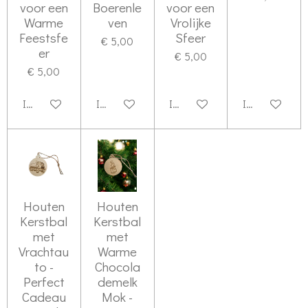
voor een
Boerenle
voor een
Warme
ven
Vrolijke
Feestsfe
Sfeer
€ 5,00
er
€ 5,00
€ 5,00
In winkelwagen
In winkelwagen
In winkelwagen
In winkelwag
Houten
Houten
Kerstbal
Kerstbal
met
met
Vrachtau
Warme
to -
Chocola
Perfect
demelk
Cadeau
Mok -