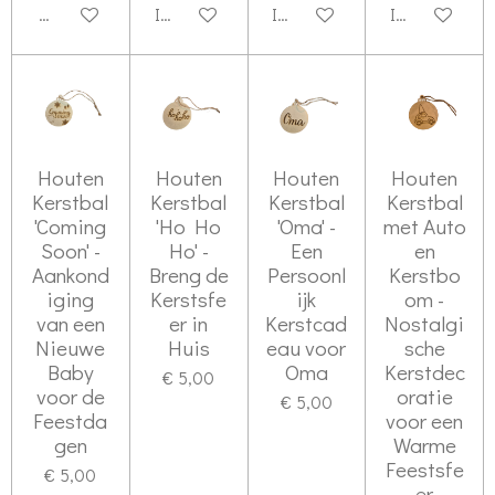
Bekijk details
In winkelwagen
In winkelwagen
In winkelwag
Houten
Houten
Houten
Houten
Kerstbal
Kerstbal
Kerstbal
Kerstbal
'Coming
'Ho Ho
'Oma' -
met Auto
Soon' -
Ho' -
Een
en
Aankond
Breng de
Persoonl
Kerstbo
iging
Kerstsfe
ijk
om -
van een
er in
Kerstcad
Nostalgi
Nieuwe
Huis
eau voor
sche
Baby
Oma
Kerstdec
€ 5,00
voor de
oratie
€ 5,00
Feestda
voor een
gen
Warme
Feestsfe
€ 5,00
er