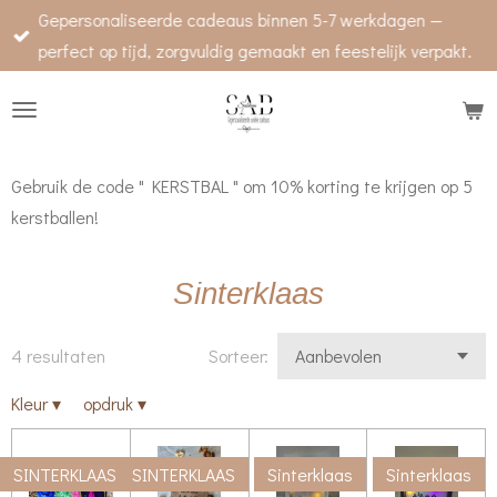
Gepersonaliseerde cadeaus binnen 5-7 werkdagen —
Ga
perfect op tijd, zorgvuldig gemaakt en feestelijk verpakt.
direct
naar
de
hoofdinhoud
Gebruik de code " KERSTBAL " om 10% korting te krijgen op 5
kerstballen!
Sinterklaas
4 resultaten
Sorteer:
Kleur
▾
opdruk
▾
SINTERKLAAS
SINTERKLAAS
Sinterklaas
Sinterklaas