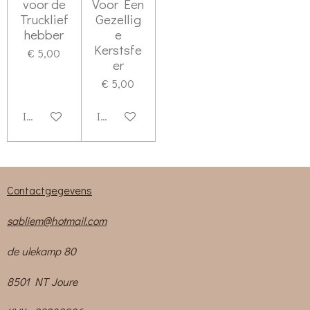
voor de
Voor Een
Trucklief
Gezellig
hebber
e
Kerstsfe
€ 5,00
er
€ 5,00
In winkelwagen
In winkelwagen
Contactgegevens
sabliem@hotmail.com
de ulekamp 80
8501 NT Joure