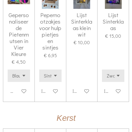
Geperso
Peperno
Lijst
Lijst
naliseer
otzakjes
Sinterkla
Sinterkla
de
voor hulp
as klein
as
Pietenm
pietjes
wit
€ 15,00
utsen in
en
€ 10,00
Vier
sintjes
Kleure
€ 6,95
€ 4,50
Bekijk details
In winkelwagen
In winkelwagen
In winkelwag
Kerst