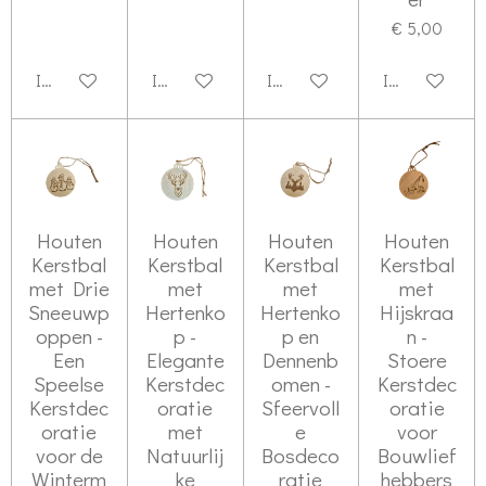
€ 5,00
In winkelwagen
In winkelwagen
In winkelwagen
In winkelwag
Houten
Houten
Houten
Houten
Kerstbal
Kerstbal
Kerstbal
Kerstbal
met Drie
met
met
met
Sneeuwp
Hertenko
Hertenko
Hijskraa
oppen -
p -
p en
n -
Een
Elegante
Dennenb
Stoere
Speelse
Kerstdec
omen -
Kerstdec
Kerstdec
oratie
Sfeervoll
oratie
oratie
met
e
voor
voor de
Natuurlij
Bosdeco
Bouwlief
Winterm
ke
ratie
hebbers