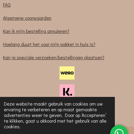
FAQ
Algemene voorwaarden
Kan ik mijn bestelling annuleren?
Hoelang duurt het voor mijn pakket in huis is?
Kan je speciale verzoeken/bestellingen plaatsen?
Deze website maakt gebruik van cookies om uw
ervaring te verbeteren en op maat gemaakte
advertenties weer te geven. Door op ‘Accepteren’
© 2023-2025 Sabliem
te klikken, gaat u akkoord met het gebruik van alle
cookies.