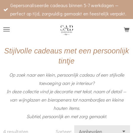
Gepersonaliseerde cadeaus binnen 5-7 werkdagen —
Ga
perfect op tijd, zorgvuldig gemaakt en feestelijk verpakt.
direct
naar
de
hoofdinhoud
Stijlvolle cadeaus met een persoonlijk
tintje
Op zoek naar een klein, persoonlijk cadeau of een stijlvolle
toevoeging aan je interieur?
In deze collectie vind je decoratie met tekst, naam of detail —
van wijnglazen en bieropeners tot naambordjes en kleine
houten items.
Subtiel, persoonlijk en met zorg gemaakt.
4 resultaten
Sorteer: