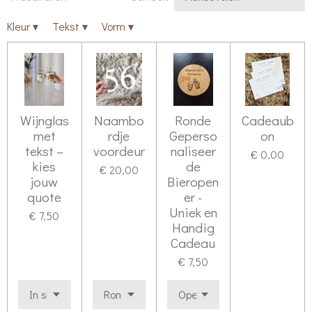
Kleur
▾
Tekst
▾
Vorm
▾
Wijnglas
Naambo
Ronde
Cadeaub
met
rdje
Geperso
on
tekst –
voordeur
naliseer
€ 0,00
kies
de
€ 20,00
jouw
Bieropen
quote
er -
Uniek en
€ 7,50
Handig
Cadeau
€ 7,50