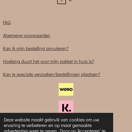
FAQ
Algemene voorwaarden
Kan ik mijn bestelling annuleren?
Hoelang duurt het voor mijn pakket in huis is?
Kan je speciale verzoeken/bestellingen plaatsen?
Deze website maakt gebruik van cookies om uw
ervaring te verbeteren en op maat gemaakte
advertenties weer te geven. Door op ‘Accepteren’ te
© 2023-2025 Sabliem