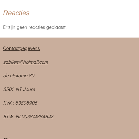
Reacties
Er zijn geen reacties geplaatst.
Contactgegevens
sabliem@hotmail.com
de ulekamp 80
8501 NT Joure
KVK : 83808906
BTW :NL003874884B42