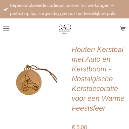
Gepersonaliseerde cadeaus binnen 5-7 werkdagen —
Ga
perfect op tijd, zorgvuldig gemaakt en feestelijk verpakt.
direct
naar
de
hoofdinhoud
Houten Kerstbal
met Auto en
Kerstboom -
Nostalgische
Kerstdecoratie
voor een Warme
Feestsfeer
€ 5,00