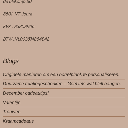
de ulekamp 80
8501 NT Joure
KVK : 83808906
BTW :NL003874884B42
Blogs
Originele manieren om een borrelplank te personaliseren.
Duurzame relatiegeschenken – Geef iets wat blijft hangen.
December cadeautips!
Valentijn
Trouwen
Kraamcadeaus