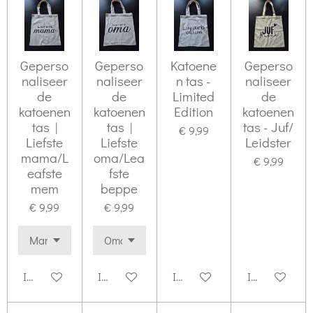
Geperso
Geperso
Katoene
Geperso
naliseer
naliseer
n tas -
naliseer
de
de
Limited
de
katoenen
katoenen
Edition
katoenen
tas |
tas |
tas - Juf/
€ 9,99
Liefste
Liefste
Leidster
mama/L
oma/Lea
€ 9,99
eafste
fste
mem
beppe
€ 9,99
€ 9,99
In winkelwagen
In winkelwagen
In winkelwagen
In winkelwag