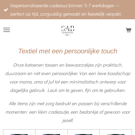
Gepersonaliseerde cadeaus binnen 5-7 werkdagen —
Ga
perfect op tijd, zorgvuldig gemaakt en feestelijk verpakt.
direct
naar
de
hoofdinhoud
Textiel met een persoonlijke touch
Onze katoenen tassen en bewaarzakjes zijn praktisch,
duurzaam en nét even persoonlijker. Van een lieve boodschap
voor mama, oma of juf tot een minimalistisch ontwerp voor
dagelijks gebruik. Leuk om te geven, fijn om te gebruiken.
Alle items zijn met zorg bedrukt en passen bij verschillende
momenten: een klein cadeautje, een bedankje of gewoon voor
jezelf.