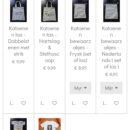
Katoene
Katoene
Katoene
Katoene
n tas -
n tas -
n
n
Dobbelst
Hartslag
bewaarz
bewaarz
enen met
&
akjes -
akjes -
strik
Stethosc
Frysk (set
Nederla
oop
of los)
nds ( set
€ 9,99
of los )
€ 9,99
€ 8,95
€ 8,95
In winkelwagen
In winkelwagen
In winkelwagen
In winkelwag