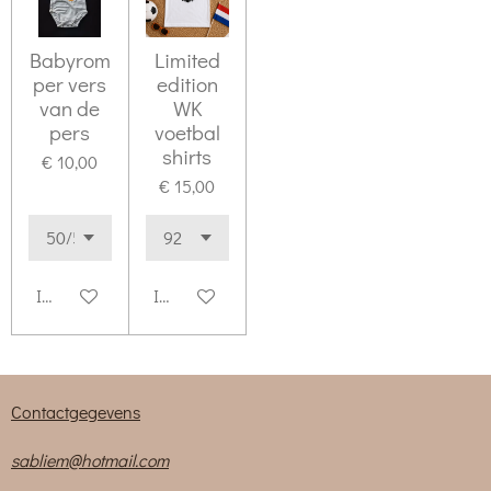
Babyrom
Limited
per vers
edition
van de
WK
pers
voetbal
shirts
€ 10,00
€ 15,00
In winkelwagen
In winkelwagen
Contactgegevens
sabliem@hotmail.com