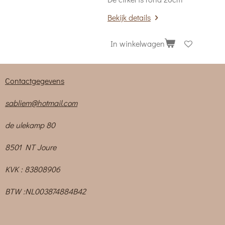
Bekijk details
In winkelwagen
Contactgegevens
sabliem@hotmail.com
de ulekamp 80
8501 NT Joure
KVK : 83808906
BTW :NL003874884B42