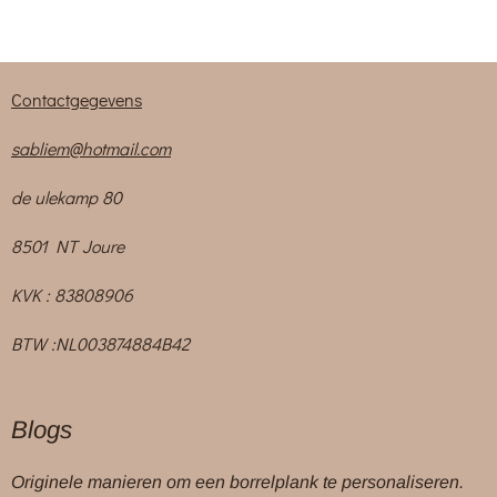
Contactgegevens
sabliem@hotmail.com
de ulekamp 80
8501 NT Joure
KVK : 83808906
BTW :NL003874884B42
Blogs
Originele manieren om een borrelplank te personaliseren.