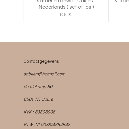
Katoenen bewaarzakjes -
Katoe
Nederlands ( set of los )
€ 8,95
Contactgegevens
sabliem@hotmail.com
de ulekamp 80
8501 NT Joure
KVK : 83808906
BTW :NL003874884B42