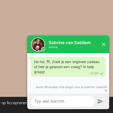
op ‘Accepteren’ te
Afwijzen
Accepteren