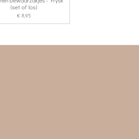
nen bewaarzakjes - Frysk
(set of los)
€ 8,95