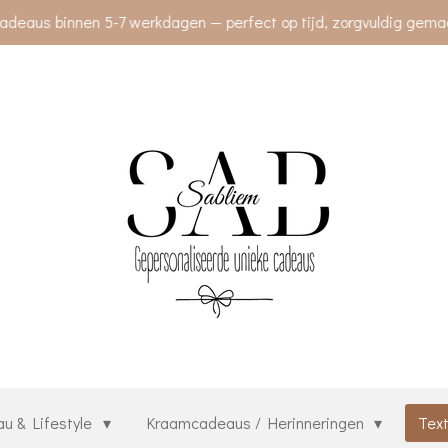
deaus binnen 5-7 werkdagen — perfect op tijd, zorgvuldig gemaak
u & Lifestyle
Kraamcadeaus / Herinneringen
Text