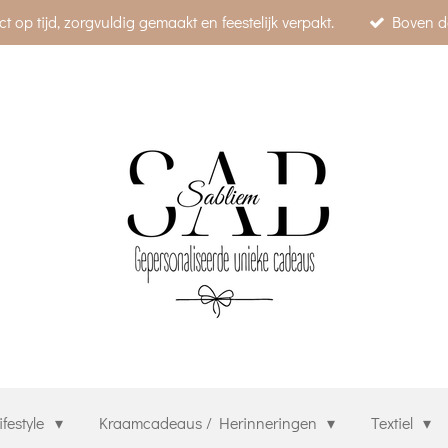
p tijd, zorgvuldig gemaakt en feestelijk verpakt.
Boven d
festyle
Kraamcadeaus / Herinneringen
Textiel