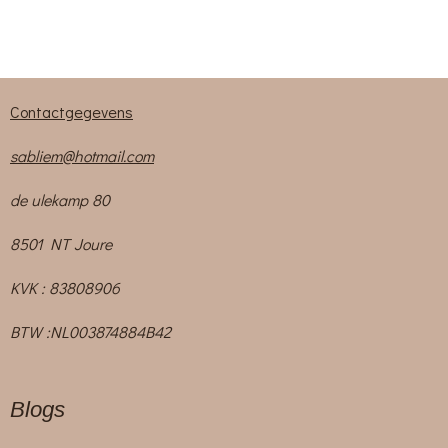
Contactgegevens
sabliem@hotmail.com
de ulekamp 80
8501 NT Joure
KVK : 83808906
BTW :NL003874884B42
Blogs