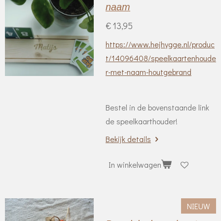
naam
€ 13,95
https://www.hejhygge.nl/produc
t/14096408/speelkaartenhoude
r-met-naam-houtgebrand
Bestel in de bovenstaande link
de speelkaarthouder!
Bekijk details
In winkelwagen
NIEUW