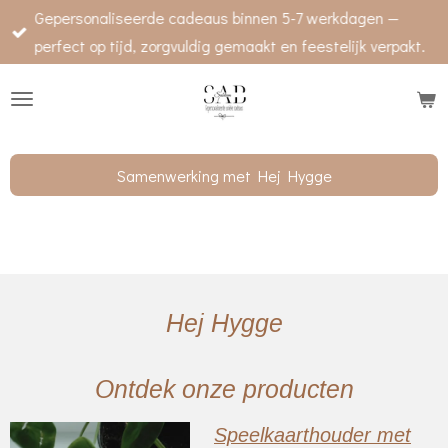
Gepersonaliseerde cadeaus binnen 5-7 werkdagen —
Ga
perfect op tijd, zorgvuldig gemaakt en feestelijk verpakt.
direct
naar
de
hoofdinhoud
Samenwerking met Hej Hygge
Hej Hygge
Ontdek onze producten
Speelkaarthouder met