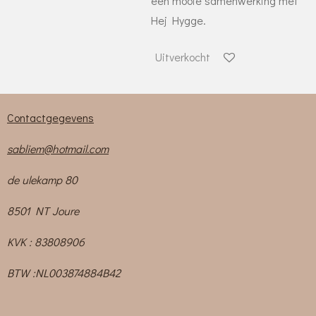
een mooie samenwerking met
Hej Hygge.
Uitverkocht
Contactgegevens
sabliem@hotmail.com
de ulekamp 80
8501 NT Joure
KVK : 83808906
BTW :NL003874884B42