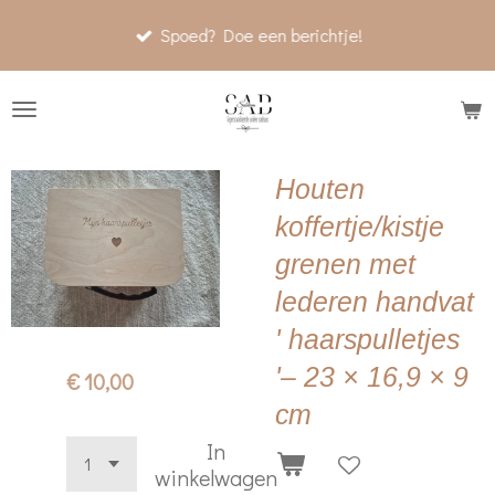
Ga
Spoed? Doe een berichtje!
direct
naar
de
hoofdinhoud
Houten
koffertje/kistje
grenen met
lederen handvat
' haarspulletjes
'– 23 × 16,9 × 9
€ 10,00
cm
In
winkelwagen