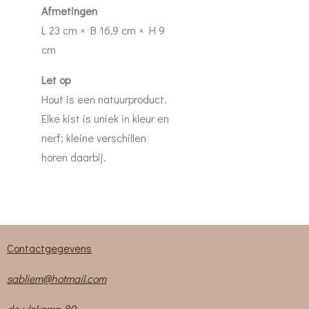
Afmetingen
L 23 cm × B 16,9 cm × H 9
cm
Let op
Hout is een natuurproduct.
Elke kist is uniek in kleur en
nerf; kleine verschillen
horen daarbij.
Contactgegevens
sabliem@hotmail.com
de ulekamp 80