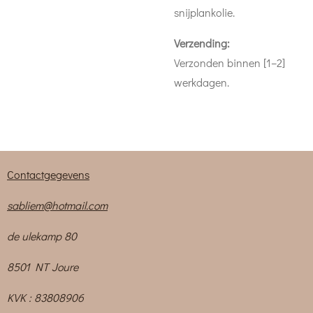
snijplankolie.
Verzending:
Verzonden binnen [1–2]
werkdagen.
Contactgegevens
sabliem@hotmail.com
de ulekamp 80
8501 NT Joure
KVK : 83808906