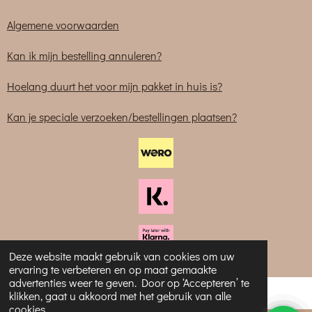
Algemene voorwaarden
Kan ik mijn bestelling annuleren?
Hoelang duurt het voor mijn pakket in huis is?
Kan je speciale verzoeken/bestellingen plaatsen?
© 2023-2025 Sabliem
Deze website maakt gebruik van cookies om uw
ervaring te verbeteren en op maat gemaakte
advertenties weer te geven. Door op ‘Accepteren’ te
klikken, gaat u akkoord met het gebruik van alle
cookies.