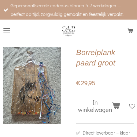
Gepersonaliseerde cadeaus binnen 5-7 werkdagen —
Ga
perfect op tijd, zorgvuldig gemaakt en feestelijk verpakt.
direct
naar
de
hoofdinhoud
Borrelplank
paard groot
€ 29,95
In
winkelwagen
✅ Direct leverbaar – klaar