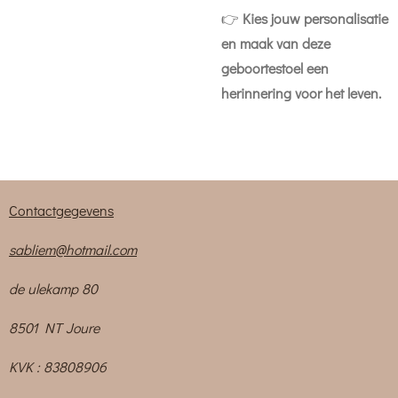
👉
Kies jouw personalisatie
en maak van deze
geboortestoel een
herinnering voor het leven.
Contactgegevens
sabliem@hotmail.com
de ulekamp 80
8501 NT Joure
KVK : 83808906