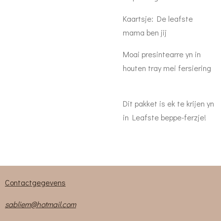
Kaartsje: De leafste
mama ben jij
Moai presintearre yn in
houten tray mei fersiering
Dit pakket is ek te krijen yn
in Leafste beppe-ferzje!
Contactgegevens
sabliem@hotmail.com