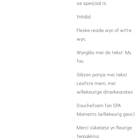
se spesjaal is.
Ynhâld:
Fleske reade wyn of witte
wyn.
Wynglês mei de tekst My
fav
Glêzen potsje mei tekst
Leafste mem, mei
willekeurige dinerkearskes
Douchefoam fan SPA
Moments (willekeurig geur.)
Merci sûkelarje yn fleurige
ferpakking