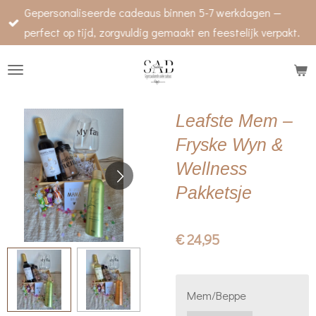
Gepersonaliseerde cadeaus binnen 5-7 werkdagen —
Ga
perfect op tijd, zorgvuldig gemaakt en feestelijk verpakt.
direct
naar
de
hoofdinhoud
Leafste Mem –
Fryske Wyn &
Wellness
Pakketsje
€ 24,95
Mem/Beppe