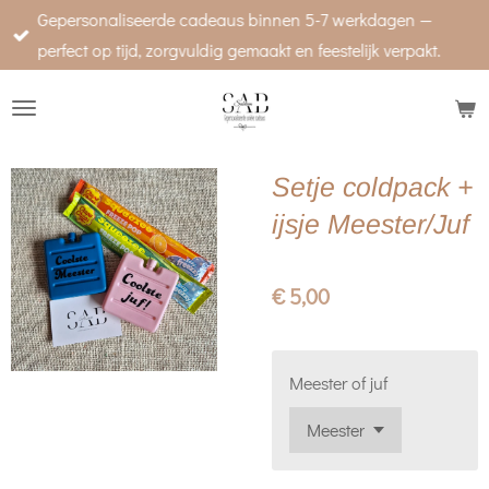
Gepersonaliseerde cadeaus binnen 5-7 werkdagen —
Ga
perfect op tijd, zorgvuldig gemaakt en feestelijk verpakt.
direct
naar
de
hoofdinhoud
Setje coldpack +
ijsje Meester/Juf
€ 5,00
Meester of juf