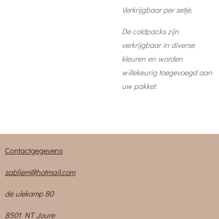
Verkrijgbaar per setje.
De coldpacks zijn
verkrijgbaar in diverse
kleuren en worden
willekeurig toegevoegd aan
uw pakket.
Contactgegevens
sabliem@hotmail.com
de ulekamp 80
8501 NT Joure