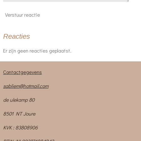
Verstuur reactie
Reacties
Er zijn geen reacties geplaatst.
Contactgegevens
sabliem@hotmail.com
de ulekamp 80
8501 NT Joure
KVK : 83808906