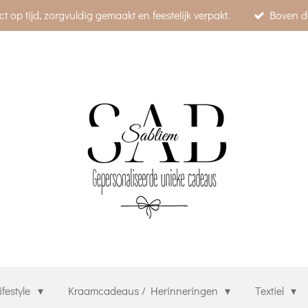
p tijd, zorgvuldig gemaakt en feestelijk verpakt.
Boven d
festyle
Kraamcadeaus / Herinneringen
Textiel