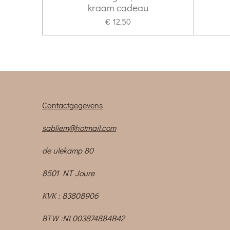
kraam cadeau
€ 12,50
Contactgegevens
sabliem@hotmail.com
de ulekamp 80
8501 NT Joure
KVK : 83808906
BTW :NL003874884B42